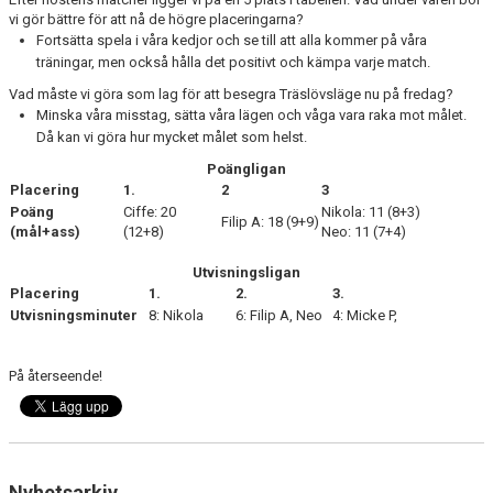
vi gör bättre för att nå de högre placeringarna?
Fortsätta spela i våra kedjor och se till att alla kommer på våra
träningar, men också hålla det positivt och kämpa varje match.
Vad måste vi göra som lag för att besegra Träslövsläge nu på fredag?
Minska våra misstag, sätta våra lägen och våga vara raka mot målet.
Då kan vi göra hur mycket målet som helst.
Poängligan
Placering
1.
2
3
Poäng
Ciffe: 20
Nikola: 11 (8+3)
Filip A: 18 (9+9)
(mål+ass)
(12+8)
Neo: 11 (7+4)
Utvisningsligan
Placering
1.
2.
3.
Utvisningsminuter
8: Nikola
6: Filip A, Neo
4: Micke P,
På återseende!
Nyhetsarkiv