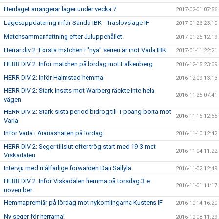
Herrlaget arrangerar läger under vecka 7
2017-02-01 07:56
Lägesuppdatering inför Sandö IBK - Träslövsläge IF
2017-01-26 23:10
Matchsammanfattning efter Juluppehållet.
2017-01-25 12:19
Herrar div 2: Första matchen i "nya" serien är mot Varla IBK.
2017-01-11 22:21
HERR DIV 2: Inför matchen på lördag mot Falkenberg
2016-12-15 23:09
HERR DIV 2: Inför Halmstad hemma
2016-12-09 13:13
HERR DIV 2: Stark insats mot Warberg räckte inte hela
2016-11-25 07:41
vägen
HERR DIV 2: Stark sista period bidrog till 1 poäng borta mot
2016-11-15 12:55
Varla
Inför Varla i Aranäshallen på lördag
2016-11-10 12:42
HERR DIV 2: Seger tillslut efter trög start med 19-3 mot
2016-11-04 11:22
Viskadalen
Intervju med målfarlige forwarden Dan Sällylä
2016-11-02 12:49
HERR DIV 2: Inför Viskadalen hemma på torsdag 3:e
2016-11-01 11:17
november
Hemmapremiär på lördag mot nykomlingarna Kustens IF
2016-10-14 16:20
Ny seger för herrarna!
2016-10-08 11:29