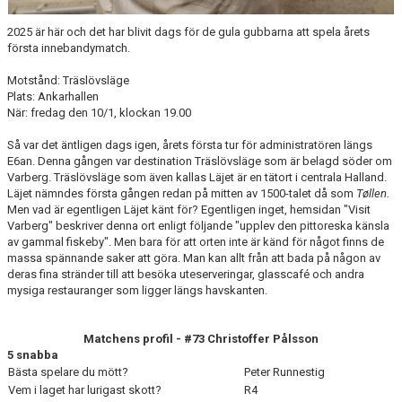
2025 är här och det har blivit dags för de gula gubbarna att spela årets
första innebandymatch.
Motstånd: Träslövsläge
Plats: Ankarhallen
När: fredag den 10/1, klockan 19.00
Så var det äntligen dags igen, årets första tur för administratören längs
E6an. Denna gången var destination Träslövsläge som är belagd söder om
Varberg. Träslövsläge som även kallas Läjet är en tätort i centrala Halland.
Läjet nämndes första gången redan på mitten av 1500-talet då som
Tøllen.
Men vad är egentligen Läjet känt för? Egentligen inget, hemsidan "Visit
Varberg" beskriver denna ort enligt följande "upplev den pittoreska känsla
av gammal fiskeby". Men bara för att orten inte är känd för något finns de
massa spännande saker att göra. Man kan allt från att bada på någon av
deras fina stränder till att besöka uteserveringar, glasscafé och andra
mysiga restauranger som ligger längs havskanten.
Matchens profil - #73 Christoffer Pålsson
5 snabba
Bästa spelare du mött?
Peter Runnestig
Vem i laget har lurigast skott?
R4