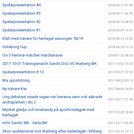
Spelarpresentation #4
2018-09-12 07:00
Spelarpresentation #3
2018-09-11 06:30
Spelarpresentation #2
2018-09-10 08:00
Spelarpresentation #1
2018-09-09 15:01
Klart med tränare för herrlaget säsongen 18/19
2018-08-14 20:40
Göteborg Cup
2018-04-18 15:10
Div 3 hemma-matcher matchansvar
2018-01-25 08:55
2017-10-01 Träningsmatch Sandö Div2 VS Warberg IBK
2017-10-02 19:25
Spelarpresentation # 13
2017-09-21 07:00
Bra uppslutning...
2017-08-23 09:19
Ny tränare klar.
2017-08-04 18:00
Ung debutant visade vägen när herrarna vann och säkrade
2017-03-11 21:56
andraplatsen i div 2
Mycket glädje och innebandy på sportlovslägret med
2017-02-20 18:40
herrlaget!
Inför Sandö IBK - Varla IBK
2017-02-17 09:50
Skön suddenvinst mot Warberg efter nederlaget i Vinberg.
2017-02-16 10:12