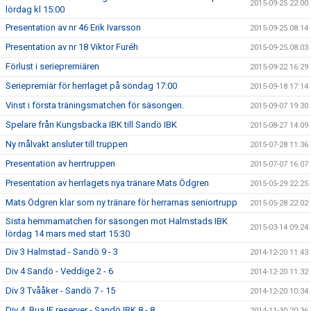
2015-09-25 22:00
lördag kl 15:00
Presentation av nr 46 Erik Ivarsson
2015-09-25 08:14
Presentation av nr 18 Viktor Furéh
2015-09-25 08:03
Förlust i seriepremiären
2015-09-22 16:29
Seriepremiär för herrlaget på söndag 17:00
2015-09-18 17:14
Vinst i första träningsmatchen för säsongen.
2015-09-07 19:30
Spelare från Kungsbacka IBK till Sandö IBK
2015-08-27 14:09
Ny målvakt ansluter till truppen
2015-07-28 11:36
Presentation av herrtruppen
2015-07-07 16:07
Presentation av herrlagets nya tränare Mats Ödgren
2015-05-29 22:25
Mats Ödgren klar som ny tränare för herrarnas seniortrupp
2015-05-28 22:02
Sista hemmamatchen för säsongen mot Halmstads IBK
2015-03-14 09:24
lördag 14 mars med start 15:30
Div 3 Halmstad - Sandö 9 - 3
2014-12-20 11:43
Div 4 Sandö - Veddige 2 - 6
2014-12-20 11:32
Div 3 Tvååker - Sandö 7 - 15
2014-12-20 10:34
Div 4. Bua IF reserver - Sandö IBK 8 - 8
2014-11-30 20:36