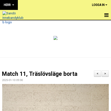
HERR
LOGGA IN
HEM
NYHETER
KALENDER
TRUPPEN
BILDGALLERI
Match 11, Träslövsläge borta
<
>
DOKUMENT
2025-01-10 09:00
KONTAKT
FACEBOOK