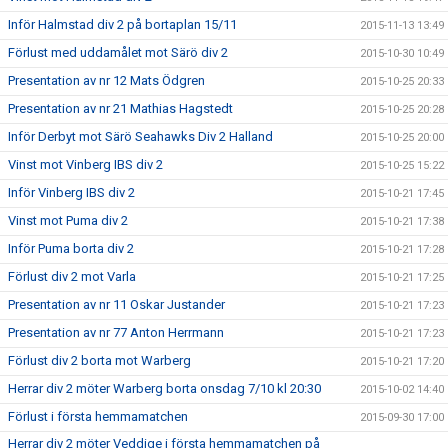
Inför Halmstad div 2 på bortaplan 15/11
2015-11-13 13:49
Förlust med uddamålet mot Särö div 2
2015-10-30 10:49
Presentation av nr 12 Mats Ödgren
2015-10-25 20:33
Presentation av nr 21 Mathias Hagstedt
2015-10-25 20:28
Inför Derbyt mot Särö Seahawks Div 2 Halland
2015-10-25 20:00
Vinst mot Vinberg IBS div 2
2015-10-25 15:22
Inför Vinberg IBS div 2
2015-10-21 17:45
Vinst mot Puma div 2
2015-10-21 17:38
Inför Puma borta div 2
2015-10-21 17:28
Förlust div 2 mot Varla
2015-10-21 17:25
Presentation av nr 11 Oskar Justander
2015-10-21 17:23
Presentation av nr 77 Anton Herrmann
2015-10-21 17:23
Förlust div 2 borta mot Warberg
2015-10-21 17:20
Herrar div 2 möter Warberg borta onsdag 7/10 kl 20:30
2015-10-02 14:40
Förlust i första hemmamatchen
2015-09-30 17:00
Herrar div 2 möter Veddige i första hemmamatchen på