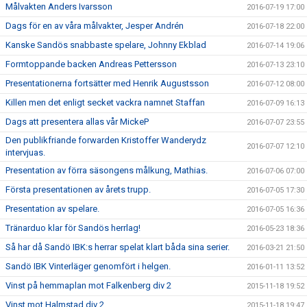
Målvakten Anders Ivarsson
2016-07-19 17:00
Dags för en av våra målvakter, Jesper Andrén
2016-07-18 22:00
Kanske Sandös snabbaste spelare, Johnny Ekblad
2016-07-14 19:06
Formtoppande backen Andreas Pettersson
2016-07-13 23:10
Presentationerna fortsätter med Henrik Augustsson
2016-07-12 08:00
Killen men det enligt secket vackra namnet Staffan
2016-07-09 16:13
Dags att presentera allas vår MickeP
2016-07-07 23:55
Den publikfriande forwarden Kristoffer Wanderydz
2016-07-07 12:10
intervjuas.
Presentation av förra säsongens målkung, Mathias.
2016-07-06 07:00
Första presentationen av årets trupp.
2016-07-05 17:30
Presentation av spelare.
2016-07-05 16:36
Tränarduo klar för Sandös herrlag!
2016-05-23 18:36
Så har då Sandö IBK:s herrar spelat klart båda sina serier.
2016-03-21 21:50
Sandö IBK Vinterläger genomfört i helgen.
2016-01-11 13:52
Vinst på hemmaplan mot Falkenberg div 2
2015-11-18 19:52
Vinst mot Halmstad div 2
2015-11-18 19:47