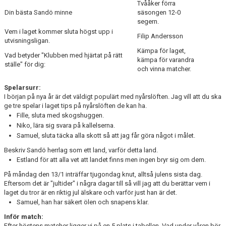
Tvååker förra
Din bästa Sandö minne
säsongen 12-0
segern.
Vem i laget kommer sluta högst upp i
Filip Andersson
utvisningsligan.
Kämpa för laget,
Vad betyder "Klubben med hjärtat på rätt
kämpa för varandra
ställe" för dig:
och vinna matcher.
Spelarsurr:
I början på nya år är det väldigt populärt med nyårslöften. Jag vill att du ska
ge tre spelar i laget tips på nyårslöften de kan ha.
Fille, sluta med skogshuggen.
Niko, lära sig svara på kallelserna.
Samuel, sluta täcka alla skott så att jag får göra något i målet.
Beskriv Sandö herrlag som ett land, varför detta land.
Estland för att alla vet att landet finns men ingen bryr sig om dem.
På måndag den 13/1 inträffar tjugondag knut, alltså julens sista dag.
Eftersom det är "jultider" i några dagar till så vill jag att du berättar vem i
laget du tror är en riktig jul älskare och varför just han är det.
Samuel, han har säkert ölen och snapens klar.
Inför match:
Efter höstens matcher ligger vi på en 5 plats i tabellen. Vad under våren bör